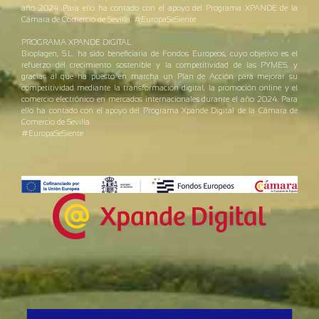
año 2024. Para ello ha contado con el apoyo del Programa XPANDE de la
Cámara de Comercio de Sevilla. #EuropaSeSiente
PROGRAMA XPANDE DIGITAL
Bioplagen, S.L. ha sido beneficiaria de Fondos Europeos, cuyo objetivo es el
refuerzo del crecimiento sostenible y la competitividad de las PYMES, y
gracias al que ha puesto en marcha un Plan de Acción para mejorar su
competitividad mediante la transformación digital, la promoción online y el
comercio electrónico en mercados internacionales durante el año 2024. Para
ello ha contado con el apoyo del Programa Xpande Digital de la Cámara de
Comercio de Sevilla.
#EuropaSeSiente