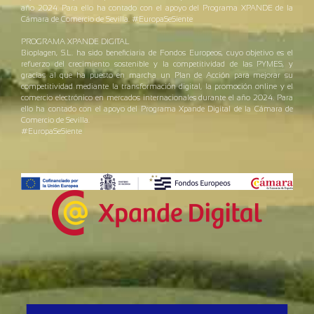
año 2024. Para ello ha contado con el apoyo del Programa XPANDE de la
Cámara de Comercio de Sevilla. #EuropaSeSiente
PROGRAMA XPANDE DIGITAL
Bioplagen, S.L. ha sido beneficiaria de Fondos Europeos, cuyo objetivo es el
refuerzo del crecimiento sostenible y la competitividad de las PYMES, y
gracias al que ha puesto en marcha un Plan de Acción para mejorar su
competitividad mediante la transformación digital, la promoción online y el
comercio electrónico en mercados internacionales durante el año 2024. Para
ello ha contado con el apoyo del Programa Xpande Digital de la Cámara de
Comercio de Sevilla.
#EuropaSeSiente