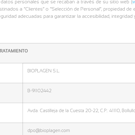
datos personales que se recaban a través de su sitio web (
w
tinados a “Clientes” o “Selección de Personal”, propiedad de e
ridad adecuadas para garantizar la accesibilidad, integridad y
TRATAMIENTO
BIOPLAGEN S.L.
B-91102442
Avda. Castilleja de la Cuesta 20-22, C.P.: 41110, Bollullo
dpo@bioplagen.com