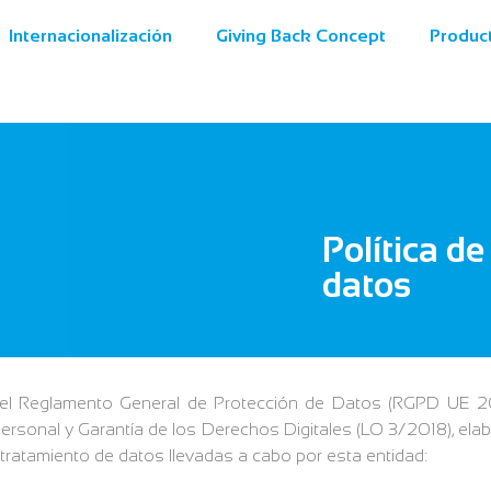
Internacionalización
Giving Back Concept
Produc
Política de
datos
del Reglamento General de Protección de Datos (RGPD UE 2
rsonal y Garantía de los Derechos Digitales (LO 3/2018), elabor
 tratamiento de datos llevadas a cabo por esta entidad: