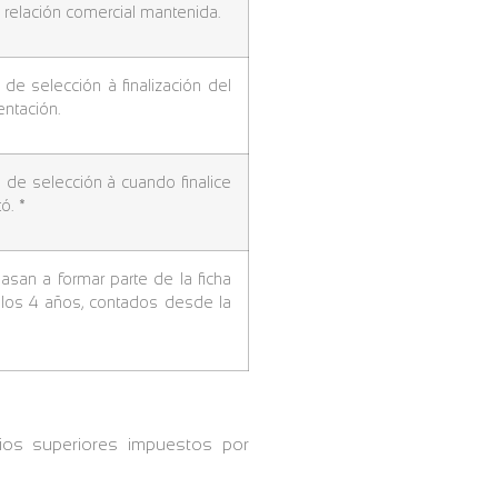
a relación comercial mantenida.
de selección à finalización del
entación.
de selección à cuando finalice
ó. *
san a formar parte de la ficha
los 4 años, contados desde la
erios superiores impuestos por