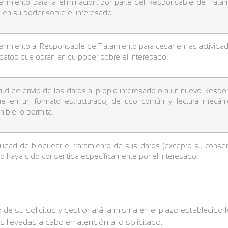
rimiento para la eliminación, por parte del Responsable de Trata
 en su poder sobre el interesado.
rimiento al Responsable de Tratamiento para cesar en las activida
 datos que obran en su poder sobre el interesado.
itud de envío de los datos al propio interesado o a un nuevo Resp
ue en un formato estructurado, de uso común y lectura mecáni
nible lo permita.
ilidad de bloquear el tratamiento de sus datos (excepto su conserv
o haya sido consentida específicamente por el interesado.
de su solicitud y gestionará la misma en el plazo establecido 
es llevadas a cabo en atención a lo solicitado.