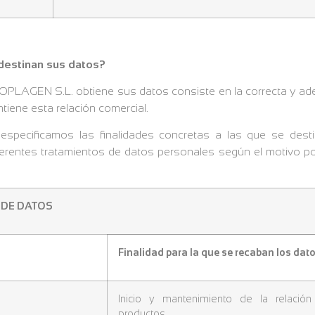
e destinan sus datos?
 BIOPLAGEN S.L. obtiene sus datos consiste en la correcta y 
ntiene esta relación comercial.
 especificamos las finalidades concretas a las que se des
ferentes tratamientos de datos personales según el motivo po
 DE DATOS
Finalidad para la que se recaban los dat
Inicio y mantenimiento de la relació
productos.