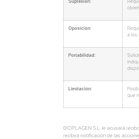
Supresión:
Reque
obren
Oposición:
Reque
a los
Portabilidad:
Solic
indiq
dispo
Limitación:
Posib
que n
BIOPLAGEN S.L. le acusará recibo 
recibirá notificación de las accion