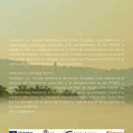
Bioplagen, S.L. ha sido beneficiaria de Fondos Europeos, cuyo objetivo es el
refuerzo del crecimiento sostenible y la competitividad de las PYMES, y
gracias al cual ha puesto en marcha un Plan de Internacionalización con el
objetivo de mejorar su posicionamiento competitivo en el exterior durante el
año 2024. Para ello ha contado con el apoyo del Programa XPANDE de la
Cámara de Comercio de Sevilla. #EuropaSeSiente
PROGRAMA XPANDE DIGITAL
Bioplagen, S.L. ha sido beneficiaria de Fondos Europeos, cuyo objetivo es el
refuerzo del crecimiento sostenible y la competitividad de las PYMES, y
gracias al que ha puesto en marcha un Plan de Acción para mejorar su
competitividad mediante la transformación digital, la promoción online y el
comercio electrónico en mercados internacionales durante el año 2024. Para
ello ha contado con el apoyo del Programa Xpande Digital de la Cámara de
Comercio de Sevilla.
#EuropaSeSiente