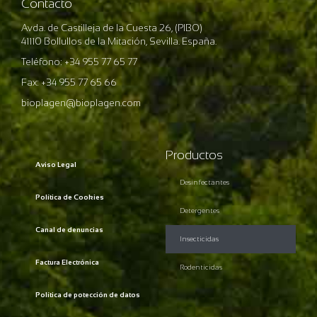
Contacto
Avda. de Castilleja de la Cuesta 26, (PIBO)
41110 Bollullos de la Mitación, Sevilla. España.
Teléfono: +34 955 77 65 77
Fax: +34 955 77 65 66
bioplagen@bioplagen.com
Productos
Aviso Legal
Desinfectantes
Política de Cookies
Detergentes
Canal de denuncias
Insecticidas
Factura Electrónica
Rodenticidas
Política de potección de datos