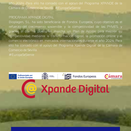
año 2024. Para ello ha contado con el apoyo del Programa XPANDE de la
Cámara de Comercio de Sevilla. #EuropaSeSiente
PROGRAMA XPANDE DIGITAL
Bioplagen, S.L. ha sido beneficiaria de Fondos Europeos, cuyo objetivo es el
refuerzo del crecimiento sostenible y la competitividad de las PYMES, y
gracias al que ha puesto en marcha un Plan de Acción para mejorar su
competitividad mediante la transformación digital, la promoción online y el
comercio electrónico en mercados internacionales durante el año 2024. Para
ello ha contado con el apoyo del Programa Xpande Digital de la Cámara de
Comercio de Sevilla.
#EuropaSeSiente