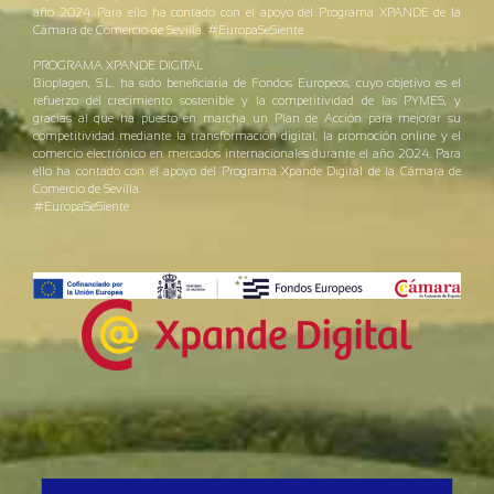
año 2024. Para ello ha contado con el apoyo del Programa XPANDE de la
Cámara de Comercio de Sevilla. #EuropaSeSiente
PROGRAMA XPANDE DIGITAL
Bioplagen, S.L. ha sido beneficiaria de Fondos Europeos, cuyo objetivo es el
refuerzo del crecimiento sostenible y la competitividad de las PYMES, y
gracias al que ha puesto en marcha un Plan de Acción para mejorar su
competitividad mediante la transformación digital, la promoción online y el
comercio electrónico en mercados internacionales durante el año 2024. Para
ello ha contado con el apoyo del Programa Xpande Digital de la Cámara de
Comercio de Sevilla.
#EuropaSeSiente