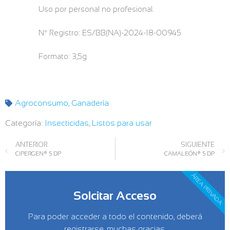
Uso por personal no profesional.
Nº Registro: ES/BB(NA)-2024-18-00945
Formato: 3,5g
Agroconsumo
,
Ganadería
Categoría:
Insecticidas
,
Listos para usar
ANTERIOR
SIGUIENTE
CIPERGEN® 5 DP
CAMALEÓN® 5 DP
ÁREA PRIVADA
Solcitar Acceso
Para poder acceder a todo el contenido, deberá
registrarse, muchas gracias.