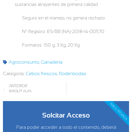
sustancias atrayentes de primera calidad
Seguro en el manejo, no genera rechazo
Nº Registro: ES/BB (NA)-2018-14-00570
Formatos: 150 g, 3 Kg, 20 Kg
Agroconsumo
,
Ganadería
Categoría:
Cebos frescos
,
Rodenticidas
ANTERIOR
RATOLÍ® ALFA
ÁREA PRIVADA
Solcitar Acceso
Para poder acceder a todo el contenido, deberá