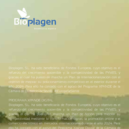
Bioplagen, S.L. ha sido beneficiaria de Fondos Europeos, cuyo objetivo es el
refuerzo del crecimiento sostenible y la competitividad de las PYMES, y
gracias al cual ha puesto en marcha un Plan de Internacionalización con el
objetivo de mejorar su posicionamiento competitivo en el exterior durante el
año 2024. Para ello ha contado con el apoyo del Programa XPANDE de la
Cámara de Comercio de Sevilla. #EuropaSeSiente
PROGRAMA XPANDE DIGITAL
Bioplagen, S.L. ha sido beneficiaria de Fondos Europeos, cuyo objetivo es el
refuerzo del crecimiento sostenible y la competitividad de las PYMES, y
gracias al que ha puesto en marcha un Plan de Acción para mejorar su
competitividad mediante la transformación digital, la promoción online y el
comercio electrónico en mercados internacionales durante el año 2024. Para
ello ha contado con el apoyo del Programa Xpande Digital de la Cámara de