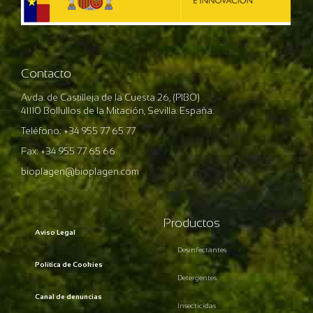
Contacto
Avda. de Castilleja de la Cuesta 26, (PIBO)
41110 Bollullos de la Mitación, Sevilla. España.
Teléfono: +34 955 77 65 77
Fax: +34 955 77 65 66
bioplagen@bioplagen.com
Productos
Aviso Legal
Desinfectantes
Política de Cookies
Detergentes
Canal de denuncias
Insecticidas