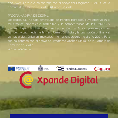
año 2024. Para ello ha contado con el apoyo del Programa XPANDE de la
Cámara de Comercio de Sevilla. #EuropaSeSiente
PROGRAMA XPANDE DIGITAL
Bioplagen, S.L. ha sido beneficiaria de Fondos Europeos, cuyo objetivo es el
refuerzo del crecimiento sostenible y la competitividad de las PYMES, y
gracias al que ha puesto en marcha un Plan de Acción para mejorar su
competitividad mediante la transformación digital, la promoción online y el
comercio electrónico en mercados internacionales durante el año 2024. Para
ello ha contado con el apoyo del Programa Xpande Digital de la Cámara de
Comercio de Sevilla.
#EuropaSeSiente