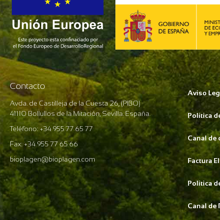
Contacto
Aviso Leg
Avda. de Castilleja de la Cuesta 26, (PIBO)
41110 Bollullos de la Mitación, Sevilla. España.
Política 
Teléfono: +34 955 77 65 77
Canal de
Fax: +34 955 77 65 66
bioplagen@bioplagen.com
Factura E
Política 
Canal de 