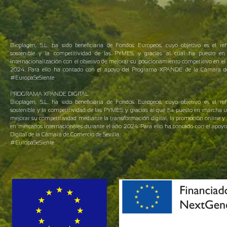
Bioplagen, S.L. ha sido beneficiaria de Fondos Europeos, cuyo objetivo es el ref
sostenible y la competitividad de las PYMES, y gracias al cual ha puesto 
Internacionalización con el objetivo de mejorar su posicionamiento competitivo en el 
2024. Para ello ha contado con el apoyo del Programa XPANDE de la Cámara de 
#EuropaSeSiente
PROGRAMA XPANDE DIGITAL
Bioplagen, S.L. ha sido beneficiaria de Fondos Europeos, cuyo objetivo es el ref
sostenible y la competitividad de las PYMES, y gracias al que ha puesto en marcha 
mejorar su competitividad mediante la transformación digital, la promoción online y 
en mercados internacionales durante el año 2024. Para ello ha contado con el apo
Digital de la Cámara de Comercio de Sevilla.
#EuropaSeSiente