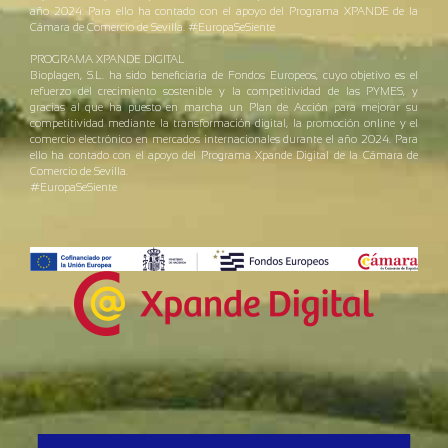
año 2024. Para ello ha contado con el apoyo del Programa XPANDE de la
Cámara de Comercio de Sevilla. #EuropaSeSiente
PROGRAMA XPANDE DIGITAL
Bioplagen, S.L. ha sido beneficiaria de Fondos Europeos, cuyo objetivo es el
refuerzo del crecimiento sostenible y la competitividad de las PYMES, y
gracias al que ha puesto en marcha un Plan de Acción para mejorar su
competitividad mediante la transformación digital, la promoción online y el
comercio electrónico en mercados internacionales durante el año 2024. Para
ello ha contado con el apoyo del Programa Xpande Digital de la Cámara de
Comercio de Sevilla.
#EuropaSeSiente