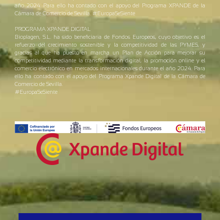
año 2024. Para ello ha contado con el apoyo del Programa XPANDE de la
Cámara de Comercio de Sevilla. #EuropaSeSiente
PROGRAMA XPANDE DIGITAL
Bioplagen, S.L. ha sido beneficiaria de Fondos Europeos, cuyo objetivo es el
refuerzo del crecimiento sostenible y la competitividad de las PYMES, y
gracias al que ha puesto en marcha un Plan de Acción para mejorar su
competitividad mediante la transformación digital, la promoción online y el
comercio electrónico en mercados internacionales durante el año 2024. Para
ello ha contado con el apoyo del Programa Xpande Digital de la Cámara de
Comercio de Sevilla.
#EuropaSeSiente