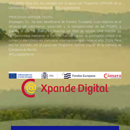
año 2024. Para ello ha contado con el apoyo del Programa XPANDE de la
Cámara de Comercio de Sevilla. #EuropaSeSiente
PROGRAMA XPANDE DIGITAL
Bioplagen, S.L. ha sido beneficiaria de Fondos Europeos, cuyo objetivo es el
refuerzo del crecimiento sostenible y la competitividad de las PYMES, y
gracias al que ha puesto en marcha un Plan de Acción para mejorar su
competitividad mediante la transformación digital, la promoción online y el
comercio electrónico en mercados internacionales durante el año 2024. Para
ello ha contado con el apoyo del Programa Xpande Digital de la Cámara de
Comercio de Sevilla.
#EuropaSeSiente