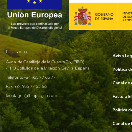
Contacto
Aviso Leg
Avda. de Castilleja de la Cuesta 26, (PIBO)
41110 Bollullos de la Mitación, Sevilla. España.
Política 
Teléfono: +34 955 77 65 77
Canal de
Fax: +34 955 77 65 66
bioplagen@bioplagen.com
Factura E
Política 
Canal de 