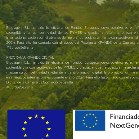
Bioplagen, S.L. ha sido beneficiaria de Fondos Europeos, cuyo objetivo es el ref
sostenible y la competitividad de las PYMES, y gracias al cual ha puesto 
Internacionalización con el objetivo de mejorar su posicionamiento competitivo en el 
2024. Para ello ha contado con el apoyo del Programa XPANDE de la Cámara de 
#EuropaSeSiente
PROGRAMA XPANDE DIGITAL
Bioplagen, S.L. ha sido beneficiaria de Fondos Europeos, cuyo objetivo es el ref
sostenible y la competitividad de las PYMES, y gracias al que ha puesto en marcha 
mejorar su competitividad mediante la transformación digital, la promoción online y 
en mercados internacionales durante el año 2024. Para ello ha contado con el apo
Digital de la Cámara de Comercio de Sevilla.
#EuropaSeSiente