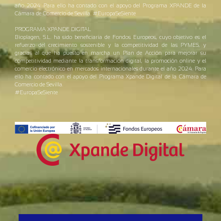
año 2024. Para ello ha contado con el apoyo del Programa XPANDE de la
Cámara de Comercio de Sevilla. #EuropaSeSiente
PROGRAMA XPANDE DIGITAL
Bioplagen, S.L. ha sido beneficiaria de Fondos Europeos, cuyo objetivo es el
refuerzo del crecimiento sostenible y la competitividad de las PYMES, y
gracias al que ha puesto en marcha un Plan de Acción para mejorar su
competitividad mediante la transformación digital, la promoción online y el
comercio electrónico en mercados internacionales durante el año 2024. Para
ello ha contado con el apoyo del Programa Xpande Digital de la Cámara de
Comercio de Sevilla.
#EuropaSeSiente