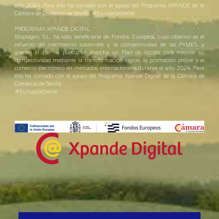
año 2024. Para ello ha contado con el apoyo del Programa XPANDE de la
Cámara de Comercio de Sevilla. #EuropaSeSiente
PROGRAMA XPANDE DIGITAL
Bioplagen, S.L. ha sido beneficiaria de Fondos Europeos, cuyo objetivo es el
refuerzo del crecimiento sostenible y la competitividad de las PYMES, y
gracias al que ha puesto en marcha un Plan de Acción para mejorar su
competitividad mediante la transformación digital, la promoción online y el
comercio electrónico en mercados internacionales durante el año 2024. Para
ello ha contado con el apoyo del Programa Xpande Digital de la Cámara de
Comercio de Sevilla.
#EuropaSeSiente