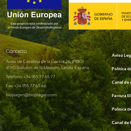
Contacto
Aviso Leg
Avda. de Castilleja de la Cuesta 26, (PIBO)
41110 Bollullos de la Mitación, Sevilla. España.
Política 
Teléfono: +34 955 77 65 77
Canal de
Fax: +34 955 77 65 66
bioplagen@bioplagen.com
Factura E
Política 
Canal de 