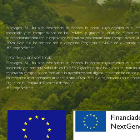
Bioplagen, S.L. ha sido beneficiaria de Fondos Europeos, cuyo objetivo es el ref
sostenible y la competitividad de las PYMES, y gracias al cual ha puesto 
Internacionalización con el objetivo de mejorar su posicionamiento competitivo en el 
2024. Para ello ha contado con el apoyo del Programa XPANDE de la Cámara de 
#EuropaSeSiente
PROGRAMA XPANDE DIGITAL
Bioplagen, S.L. ha sido beneficiaria de Fondos Europeos, cuyo objetivo es el ref
sostenible y la competitividad de las PYMES, y gracias al que ha puesto en marcha 
mejorar su competitividad mediante la transformación digital, la promoción online y 
en mercados internacionales durante el año 2024. Para ello ha contado con el apo
Digital de la Cámara de Comercio de Sevilla.
#EuropaSeSiente