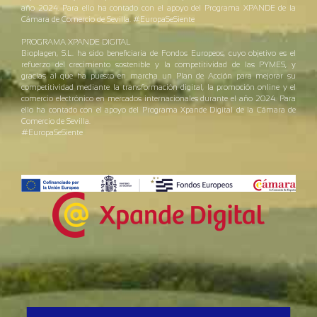
año 2024. Para ello ha contado con el apoyo del Programa XPANDE de la
Cámara de Comercio de Sevilla. #EuropaSeSiente
PROGRAMA XPANDE DIGITAL
Bioplagen, S.L. ha sido beneficiaria de Fondos Europeos, cuyo objetivo es el
refuerzo del crecimiento sostenible y la competitividad de las PYMES, y
gracias al que ha puesto en marcha un Plan de Acción para mejorar su
competitividad mediante la transformación digital, la promoción online y el
comercio electrónico en mercados internacionales durante el año 2024. Para
ello ha contado con el apoyo del Programa Xpande Digital de la Cámara de
Comercio de Sevilla.
#EuropaSeSiente