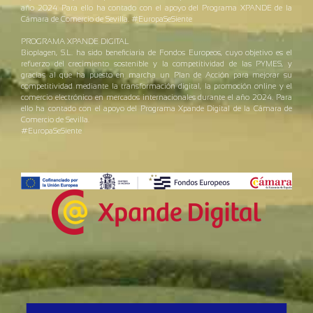
año 2024. Para ello ha contado con el apoyo del Programa XPANDE de la
Cámara de Comercio de Sevilla. #EuropaSeSiente
PROGRAMA XPANDE DIGITAL
Bioplagen, S.L. ha sido beneficiaria de Fondos Europeos, cuyo objetivo es el
refuerzo del crecimiento sostenible y la competitividad de las PYMES, y
gracias al que ha puesto en marcha un Plan de Acción para mejorar su
competitividad mediante la transformación digital, la promoción online y el
comercio electrónico en mercados internacionales durante el año 2024. Para
ello ha contado con el apoyo del Programa Xpande Digital de la Cámara de
Comercio de Sevilla.
#EuropaSeSiente