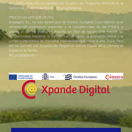
año 2024. Para ello ha contado con el apoyo del Programa XPANDE de la
Cámara de Comercio de Sevilla. #EuropaSeSiente
PROGRAMA XPANDE DIGITAL
Bioplagen, S.L. ha sido beneficiaria de Fondos Europeos, cuyo objetivo es el
refuerzo del crecimiento sostenible y la competitividad de las PYMES, y
gracias al que ha puesto en marcha un Plan de Acción para mejorar su
competitividad mediante la transformación digital, la promoción online y el
comercio electrónico en mercados internacionales durante el año 2024. Para
ello ha contado con el apoyo del Programa Xpande Digital de la Cámara de
Comercio de Sevilla.
#EuropaSeSiente