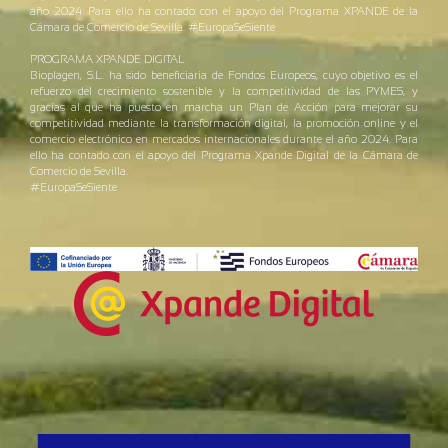
año 2024. Para ello ha contado con el apoyo del Programa XPANDE de la
Cámara de Comercio de Sevilla. #EuropaSeSiente
PROGRAMA XPANDE DIGITAL
Bioplagen, S.L. ha sido beneficiaria de Fondos Europeos, cuyo objetivo es el
refuerzo del crecimiento sostenible y la competitividad de las PYMES, y
gracias al que ha puesto en marcha un Plan de Acción para mejorar su
competitividad mediante la transformación digital, la promoción online y el
comercio electrónico en mercados internacionales durante el año 2024. Para
ello ha contado con el apoyo del Programa Xpande Digital de la Cámara de
Comercio de Sevilla.
#EuropaSeSiente