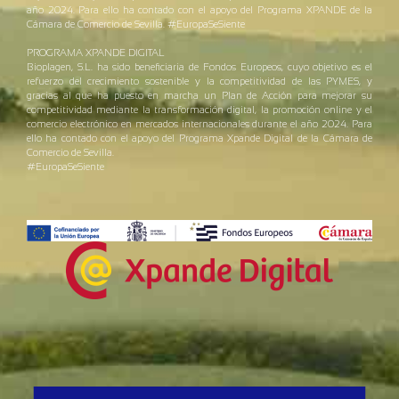
año 2024. Para ello ha contado con el apoyo del Programa XPANDE de la
Cámara de Comercio de Sevilla. #EuropaSeSiente
PROGRAMA XPANDE DIGITAL
Bioplagen, S.L. ha sido beneficiaria de Fondos Europeos, cuyo objetivo es el
refuerzo del crecimiento sostenible y la competitividad de las PYMES, y
gracias al que ha puesto en marcha un Plan de Acción para mejorar su
competitividad mediante la transformación digital, la promoción online y el
comercio electrónico en mercados internacionales durante el año 2024. Para
ello ha contado con el apoyo del Programa Xpande Digital de la Cámara de
Comercio de Sevilla.
#EuropaSeSiente