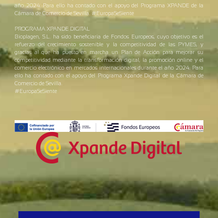
año 2024. Para ello ha contado con el apoyo del Programa XPANDE de la
Cámara de Comercio de Sevilla. #EuropaSeSiente
PROGRAMA XPANDE DIGITAL
Bioplagen, S.L. ha sido beneficiaria de Fondos Europeos, cuyo objetivo es el
refuerzo del crecimiento sostenible y la competitividad de las PYMES, y
gracias al que ha puesto en marcha un Plan de Acción para mejorar su
competitividad mediante la transformación digital, la promoción online y el
comercio electrónico en mercados internacionales durante el año 2024. Para
ello ha contado con el apoyo del Programa Xpande Digital de la Cámara de
Comercio de Sevilla.
#EuropaSeSiente