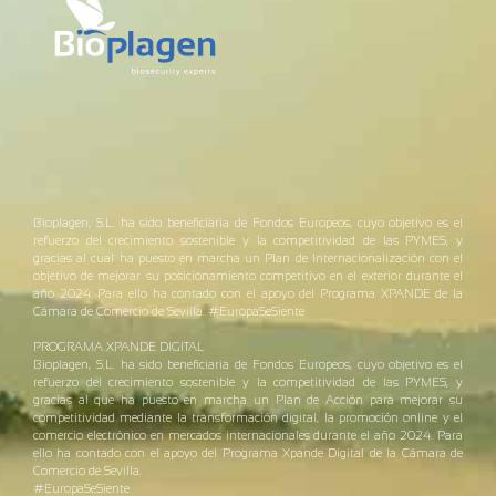
Bioplagen, S.L. ha sido beneficiaria de Fondos Europeos, cuyo objetivo es el
refuerzo del crecimiento sostenible y la competitividad de las PYMES, y
gracias al cual ha puesto en marcha un Plan de Internacionalización con el
objetivo de mejorar su posicionamiento competitivo en el exterior durante el
año 2024. Para ello ha contado con el apoyo del Programa XPANDE de la
Cámara de Comercio de Sevilla. #EuropaSeSiente
PROGRAMA XPANDE DIGITAL
Bioplagen, S.L. ha sido beneficiaria de Fondos Europeos, cuyo objetivo es el
refuerzo del crecimiento sostenible y la competitividad de las PYMES, y
gracias al que ha puesto en marcha un Plan de Acción para mejorar su
competitividad mediante la transformación digital, la promoción online y el
comercio electrónico en mercados internacionales durante el año 2024. Para
ello ha contado con el apoyo del Programa Xpande Digital de la Cámara de
Comercio de Sevilla.
#EuropaSeSiente