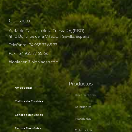
Contacto
Avda. de Castilleja de la Cuesta 26, (PIBO)
41110 Bollullos de la Mitación, Sevilla. España.
Teléfono: +34 955 77 65 77
Fax: +34 955 77 65 66
bioplagen@bioplagen.com
Productos
Aviso Legal
Desinfectantes
Política de Cookies
Detergentes
Canal de denuncias
Insecticidas
Factura Electrónica
Rodenticidas