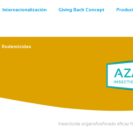
Internacionalización
Giving Back Concept
Produc
Rodenticidas
Insecticida organofosforado eficaz f