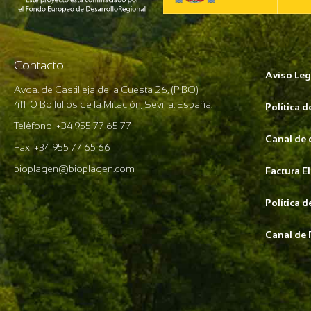
Contacto
Aviso Leg
Avda. de Castilleja de la Cuesta 26, (PIBO)
41110 Bollullos de la Mitación, Sevilla. España.
Política 
Teléfono: +34 955 77 65 77
Canal de
Fax: +34 955 77 65 66
bioplagen@bioplagen.com
Factura E
Política 
Canal de 