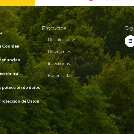
Productos
Síg
al
Desinfectantes
de Cookies
Detergentes
 denuncias
Insecticidas
lectrónica
Rodenticidas
de potección de datos
Protección de Datos