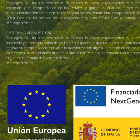
Bioplagen, S.L. ha sido beneficiaria de Fondos Europeos, cuyo objetivo es el ref
sostenible y la competitividad de las PYMES, y gracias al cual ha puesto 
Internacionalización con el objetivo de mejorar su posicionamiento competitivo en el 
2024. Para ello ha contado con el apoyo del Programa XPANDE de la Cámara de 
#EuropaSeSiente
PROGRAMA XPANDE DIGITAL
Bioplagen, S.L. ha sido beneficiaria de Fondos Europeos, cuyo objetivo es el ref
sostenible y la competitividad de las PYMES, y gracias al que ha puesto en marcha 
mejorar su competitividad mediante la transformación digital, la promoción online y 
en mercados internacionales durante el año 2024. Para ello ha contado con el apo
Digital de la Cámara de Comercio de Sevilla.
#EuropaSeSiente