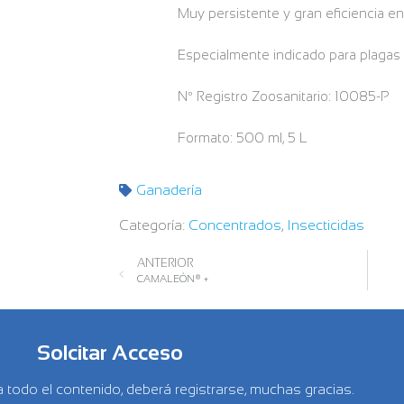
Muy persistente y gran eficiencia en
Especialmente indicado para plagas d
Nº Registro Zoosanitario: 10085-P
Formato: 500 ml, 5 L
Ganadería
Categoría:
Concentrados
,
Insecticidas
ANTERIOR
CAMALEÓN® +
Solcitar Acceso
 todo el contenido, deberá registrarse, muchas gracias.