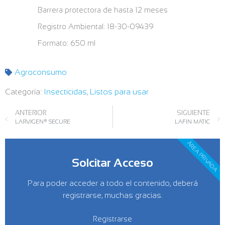
Barrera protectora de hasta 12 meses
Registro Ambiental: 18-30-09439
Formato: 650 ml
Agroconsumo
Categoría:
Insecticidas
,
Listos para usar
ANTERIOR
SIGUIENTE
LARVIGEN® SECURE
LAFIN MATIC
ÁREA PRIVADA
Solcitar Acceso
Para poder acceder a todo el contenido, deberá
registrarse, muchas gracias.
Registrarse