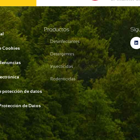
Productos
Síg
al
Desinfectantes
de Cookies
Detergentes
 denuncias
Insecticidas
lectrónica
Rodenticidas
de potección de datos
Protección de Datos