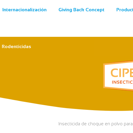
Internacionalización
Giving Back Concept
Produc
Rodenticidas
Insecticida de choque en polvo par