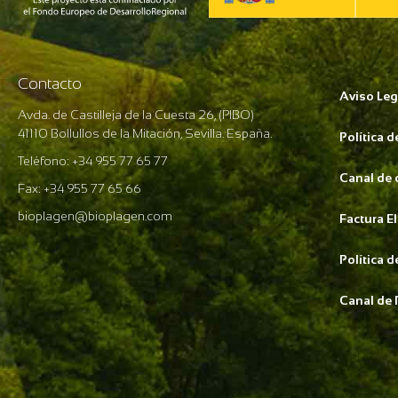
Contacto
Aviso Leg
Avda. de Castilleja de la Cuesta 26, (PIBO)
41110 Bollullos de la Mitación, Sevilla. España.
Política 
Teléfono: +34 955 77 65 77
Canal de
Fax: +34 955 77 65 66
bioplagen@bioplagen.com
Factura E
Política 
Canal de 