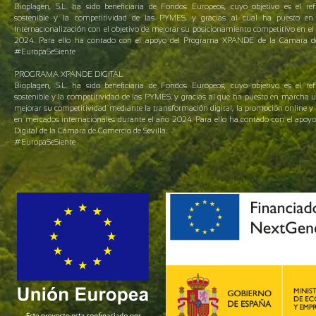
Bioplagen, S.L. ha sido beneficiaria de Fondos Europeos, cuyo objetivo es el ref
sostenible y la competitividad de las PYMES, y gracias al cual ha puesto 
Internacionalización con el objetivo de mejorar su posicionamiento competitivo en el 
2024. Para ello ha contado con el apoyo del Programa XPANDE de la Cámara de 
#EuropaSeSiente
PROGRAMA XPANDE DIGITAL
Bioplagen, S.L. ha sido beneficiaria de Fondos Europeos, cuyo objetivo es el ref
sostenible y la competitividad de las PYMES, y gracias al que ha puesto en marcha 
mejorar su competitividad mediante la transformación digital, la promoción online y 
en mercados internacionales durante el año 2024. Para ello ha contado con el apo
Digital de la Cámara de Comercio de Sevilla.
#EuropaSeSiente