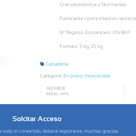
Gran persistencia y fácil manejo
Fulminante contra insectos rastrero
Nº Registro Zoosanitario: 01438-P
Formato: 5 Kg, 25 Kg
Ganadería
Categoría:
En polvo
,
Insecticidas
ANTERIOR
BIOGEL ANTS
Solcitar Acceso
 todo el contenido, deberá registrarse, muchas gracias.