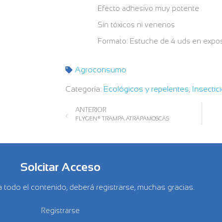
Efecto adhesivo muy potente
Sin tóxicos ni venenos
Formato: Estuche de 4 uds en expos
Agroconsumo
Categoría:
Ecológicos y repelentes
,
Insectic
ANTERIOR
FLYGEN® TRAMPA ATRAPAMOSCAS
Solcitar Acceso
 todo el contenido, deberá registrarse, muchas gracias.
Registrarse