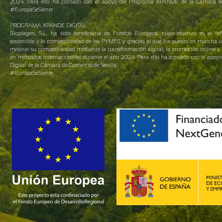
2024. Para ello ha contado con el apoyo del Programa XPANDE de la Cámara de 
#EuropaSeSiente
PROGRAMA XPANDE DIGITAL
Bioplagen, S.L. ha sido beneficiaria de Fondos Europeos, cuyo objetivo es el ref
sostenible y la competitividad de las PYMES, y gracias al que ha puesto en marcha 
mejorar su competitividad mediante la transformación digital, la promoción online y 
en mercados internacionales durante el año 2024. Para ello ha contado con el apo
Digital de la Cámara de Comercio de Sevilla.
#EuropaSeSiente