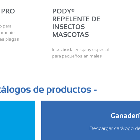
 PRO
PODY®
REPELENTE DE
INSECTOS
o para
tamente
MASCOTAS
las plagas
Insecticida en spray especial
para pequeños animales
tálogos de productos -
Ganader
Descargar catálogo d