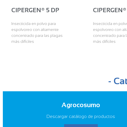
CIPERGEN® 5 DP
CIPERGEN®
Insecticida en polvo para
Insecticida en polv
espolvoreo con altamente
espolvoreo con al
concentrado para las plagas
concentrado para 
más difíciles
más difíciles
- Ca
Agrocosumo
Descargar catálogo de productos