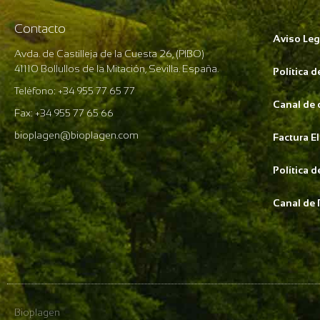
Contacto
Aviso Leg
Avda. de Castilleja de la Cuesta 26, (PIBO)
41110 Bollullos de la Mitación, Sevilla. España.
Política 
Teléfono: +34 955 77 65 77
Canal de
Fax: +34 955 77 65 66
bioplagen@bioplagen.com
Factura E
Política 
Canal de 
Bioplagen