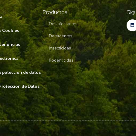
Productos
Síg
al
Desinfectantes
de Cookies
Detergentes
 denuncias
Insecticidas
lectrónica
Rodenticidas
de potección de datos
Protección de Datos