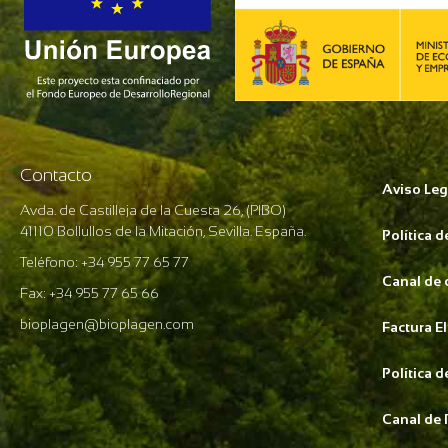
Contacto
Aviso Leg
Avda. de Castilleja de la Cuesta 26, (PIBO)
41110 Bollullos de la Mitación, Sevilla. España.
Política 
Teléfono: +34 955 77 65 77
Canal de
Fax: +34 955 77 65 66
bioplagen@bioplagen.com
Factura E
Política 
Canal de 