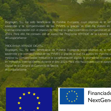
Bioplagen, S.L. ha sido beneficiaria de Fondos Europeos, cuyo objetivo es el ref
sostenible y la competitividad de las PYMES, y gracias al cual ha puesto 
Internacionalización con el objetivo de mejorar su posicionamiento competitivo en el 
2024. Para ello ha contado con el apoyo del Programa XPANDE de la Cámara de 
#EuropaSeSiente
PROGRAMA XPANDE DIGITAL
Bioplagen, S.L. ha sido beneficiaria de Fondos Europeos, cuyo objetivo es el ref
sostenible y la competitividad de las PYMES, y gracias al que ha puesto en marcha 
mejorar su competitividad mediante la transformación digital, la promoción online y 
en mercados internacionales durante el año 2024. Para ello ha contado con el apo
Digital de la Cámara de Comercio de Sevilla.
#EuropaSeSiente