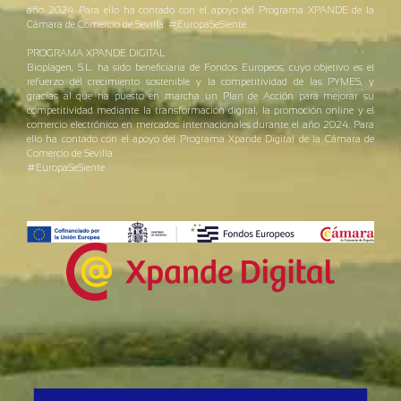
año 2024. Para ello ha contado con el apoyo del Programa XPANDE de la
Cámara de Comercio de Sevilla. #EuropaSeSiente
PROGRAMA XPANDE DIGITAL
Bioplagen, S.L. ha sido beneficiaria de Fondos Europeos, cuyo objetivo es el
refuerzo del crecimiento sostenible y la competitividad de las PYMES, y
gracias al que ha puesto en marcha un Plan de Acción para mejorar su
competitividad mediante la transformación digital, la promoción online y el
comercio electrónico en mercados internacionales durante el año 2024. Para
ello ha contado con el apoyo del Programa Xpande Digital de la Cámara de
Comercio de Sevilla.
#EuropaSeSiente