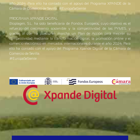
año 2024. Para ello ha contado con el apoyo del Programa XPANDE de la
Cámara de Comercio de Sevilla. #EuropaSeSiente
PROGRAMA XPANDE DIGITAL
Bioplagen, S.L. ha sido beneficiaria de Fondos Europeos, cuyo objetivo es el
refuerzo del crecimiento sostenible y la competitividad de las PYMES, y
gracias al que ha puesto en marcha un Plan de Acción para mejorar su
competitividad mediante la transformación digital, la promoción online y el
comercio electrónico en mercados internacionales durante el año 2024. Para
ello ha contado con el apoyo del Programa Xpande Digital de la Cámara de
Comercio de Sevilla.
#EuropaSeSiente