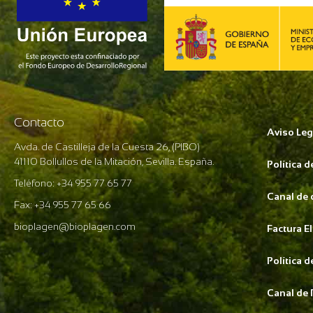
Contacto
Aviso Leg
Avda. de Castilleja de la Cuesta 26, (PIBO)
41110 Bollullos de la Mitación, Sevilla. España.
Política 
Teléfono: +34 955 77 65 77
Canal de
Fax: +34 955 77 65 66
bioplagen@bioplagen.com
Factura E
Política 
Canal de 