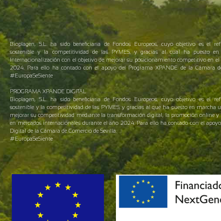
Bioplagen, S.L. ha sido beneficiaria de Fondos Europeos, cuyo objetivo es el ref
sostenible y la competitividad de las PYMES, y gracias al cual ha puesto 
Internacionalización con el objetivo de mejorar su posicionamiento competitivo en el 
2024. Para ello ha contado con el apoyo del Programa XPANDE de la Cámara de 
#EuropaSeSiente
PROGRAMA XPANDE DIGITAL
Bioplagen, S.L. ha sido beneficiaria de Fondos Europeos, cuyo objetivo es el ref
sostenible y la competitividad de las PYMES, y gracias al que ha puesto en marcha 
mejorar su competitividad mediante la transformación digital, la promoción online y 
en mercados internacionales durante el año 2024. Para ello ha contado con el apo
Digital de la Cámara de Comercio de Sevilla.
#EuropaSeSiente