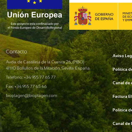
Contacto
Aviso Leg
Avda. de Castilleja de la Cuesta 26, (PIBO)
41110 Bollullos de la Mitación, Sevilla. España.
Política 
Teléfono: +34 955 77 65 77
Canal de
Fax: +34 955 77 65 66
bioplagen@bioplagen.com
Factura E
Política 
Canal de 