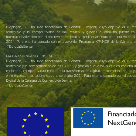
Bioplagen, S.L. ha sido beneficiaria de Fondos Europeos, cuyo objetivo es el ref
sostenible y la competitividad de las PYMES, y gracias al cual ha puesto 
Internacionalización con el objetivo de mejorar su posicionamiento competitivo en el 
2024. Para ello ha contado con el apoyo del Programa XPANDE de la Cámara de 
#EuropaSeSiente
PROGRAMA XPANDE DIGITAL
Bioplagen, S.L. ha sido beneficiaria de Fondos Europeos, cuyo objetivo es el ref
sostenible y la competitividad de las PYMES, y gracias al que ha puesto en marcha 
mejorar su competitividad mediante la transformación digital, la promoción online y 
en mercados internacionales durante el año 2024. Para ello ha contado con el apo
Digital de la Cámara de Comercio de Sevilla.
#EuropaSeSiente