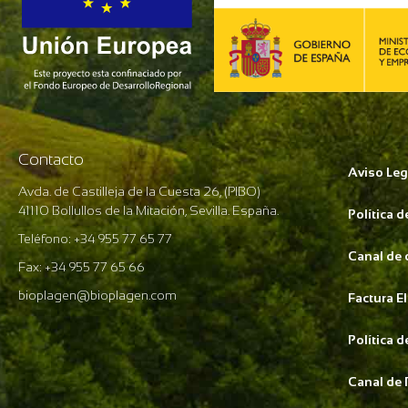
Contacto
Aviso Leg
Avda. de Castilleja de la Cuesta 26, (PIBO)
41110 Bollullos de la Mitación, Sevilla. España.
Política 
Teléfono: +34 955 77 65 77
Canal de
Fax: +34 955 77 65 66
bioplagen@bioplagen.com
Factura E
Política 
Canal de 