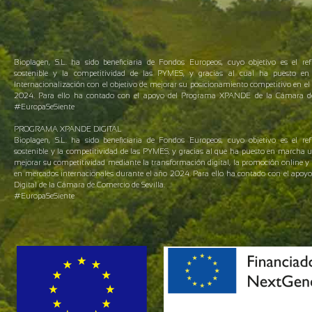
Bioplagen, S.L. ha sido beneficiaria de Fondos Europeos, cuyo objetivo es el ref
sostenible y la competitividad de las PYMES, y gracias al cual ha puesto 
Internacionalización con el objetivo de mejorar su posicionamiento competitivo en el 
2024. Para ello ha contado con el apoyo del Programa XPANDE de la Cámara de 
#EuropaSeSiente
PROGRAMA XPANDE DIGITAL
Bioplagen, S.L. ha sido beneficiaria de Fondos Europeos, cuyo objetivo es el ref
sostenible y la competitividad de las PYMES, y gracias al que ha puesto en marcha 
mejorar su competitividad mediante la transformación digital, la promoción online y 
en mercados internacionales durante el año 2024. Para ello ha contado con el apo
Digital de la Cámara de Comercio de Sevilla.
#EuropaSeSiente